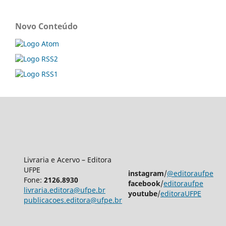
Novo Conteúdo
Livraria e Acervo – Editora
UFPE
instagram
/
@editoraufpe
Fone:
2126.8930
facebook
/
editoraufpe
livraria.editora@ufpe.br
youtube
/
editoraUFPE
publicacoes.editora@ufpe.br