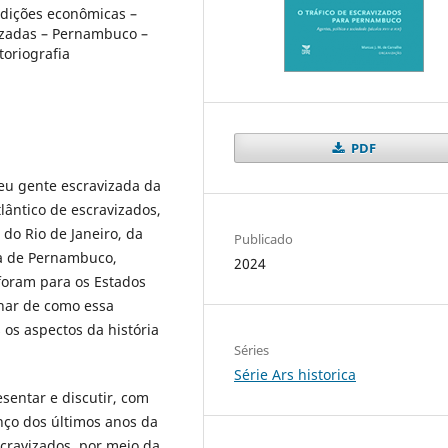
ndições econômicas –
vizadas – Pernambuco –
toriografia
PDF
beu gente escravizada da
lântico de escravizados,
do Rio de Janeiro, da
Publicado
ia de Pernambuco,
2024
foram para os Estados
nar de como essa
 os aspectos da história
Séries
Série Ars historica
esentar e discutir, com
ço dos últimos anos da
escravizados, por meio da