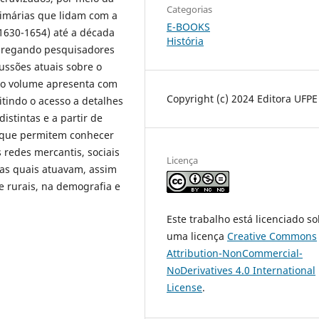
Categorias
imárias que lidam com a
E-BOOKS
1630-1654) até a década
História
Agregando pesquisadores
ussões atuais sobre o
, o volume apresenta com
Copyright (c) 2024 Editora UFPE
tindo o acesso a detalhes
stintas e a partir de
s que permitem conhecer
 redes mercantis, sociais
Licença
e as quais atuavam, assim
e rurais, na demografia e
Este trabalho está licenciado s
uma licença
Creative Commons
Attribution-NonCommercial-
NoDerivatives 4.0 International
License
.