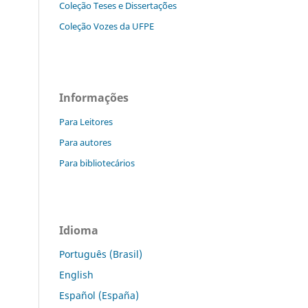
Coleção Teses e Dissertaç˜ões
Coleção Vozes da UFPE
Informações
Para Leitores
Para autores
Para bibliotecários
Idioma
Português (Brasil)
English
Español (España)