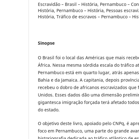
Escravidão – Brasil – História, Pernambuco – Co
História, Pernambuco – História, Pessoas escra
História, Tráfico de escravos – Pernambuco – His
Sinopse
O Brasil foi o local das Américas que mais rece
África. Nessa mesma sórdida escala do tráfico at
Pernambuco está em quarto lugar, atrás apenas 
Bahia e da Jamaica. A capitania, depois provínc
recebeu o dobro de africanos escravizados que 
Unidos. Esses dados dão uma dimensão prelimi
gigantesca imigração forçada terá afetado todos
do estado.
O objetivo deste livro, apoiado pelo CNPq, é apr
foco em Pernambuco, uma parte do grande avan
historiografia dedicada ao tráfico atlântico de 