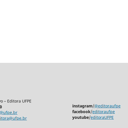
vo – Editora UFPE
instagram
/
@editoraufpe
0
facebook
/
editoraufpe
ra@ufpe.br
youtube
/
editoraUFPE
ditora@ufpe.br