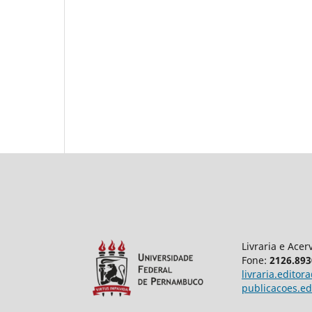
Livraria e Acer
Fone:
2126.893
livraria.edito
publicacoes.e