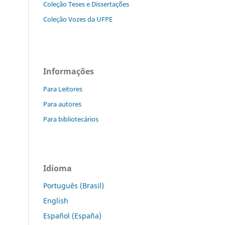
Coleção Teses e Dissertaç˜ões
Coleção Vozes da UFPE
Informações
Para Leitores
Para autores
Para bibliotecários
Idioma
Português (Brasil)
English
Español (España)