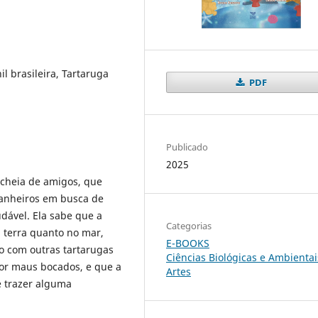
l brasileira, Tartaruga
PDF
Publicado
2025
 cheia de amigos, que
anheiros em busca de
udável. Ela sabe que a
Categorias
a terra quanto no mar,
E-BOOKS
o com outras tartarugas
Ciências Biológicas e Ambientai
por maus bocados, e que a
Artes
e trazer alguma