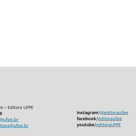
vo – Editora UFPE
instagram
/
@editoraufpe
0
facebook
/
editoraufpe
ra@ufpe.br
youtube
/
editoraUFPE
ditora@ufpe.br