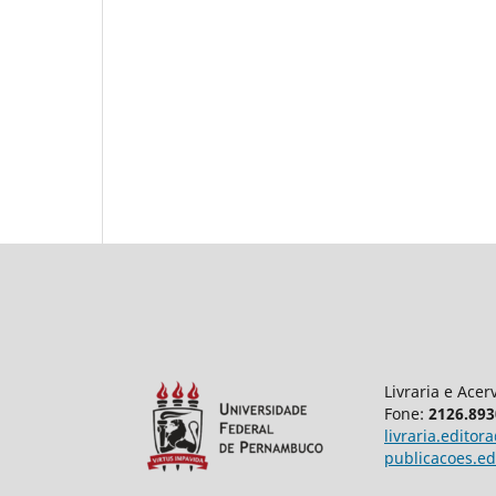
Livraria e Acer
Fone:
2126.893
livraria.edito
publicacoes.e