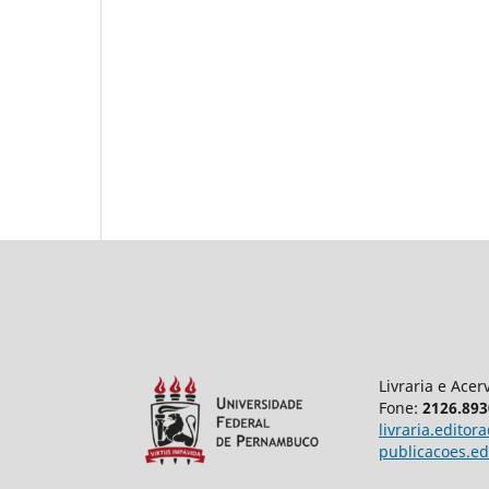
Livraria e Acer
Fone:
2126.893
livraria.edito
publicacoes.e