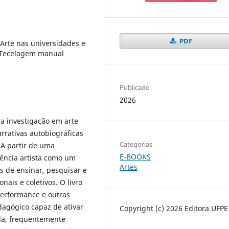
PDF
 Arte nas universidades e
 Tecelagem manual
Publicado
2026
 investigação em arte
rrativas autobiográficas
Categorias
 A partir de uma
E-BOOKS
cência artista como um
Artes
es de ensinar, pesquisar e
nais e coletivos. O livro
 performance e outras
dagógico capaz de ativar
Copyright (c) 2026 Editora UFPE
ida, frequentemente