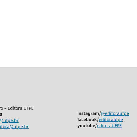
vo – Editora UFPE
instagram
/
@editoraufpe
0
facebook
/
editoraufpe
ra@ufpe.br
youtube
/
editoraUFPE
ditora@ufpe.br