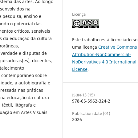
istema das artes. Ao longo
esenvolvidos na
Licença
 pesquisa, ensino e
ando o potencial das
entos críticos, sensíveis
s da educação da cultura
Este trabalho está licenciado s
porâneas,
uma licença
Creative Commons
 verdade e disputas de
Attribution-NonCommercial-
quisadoras(es), docentes,
NoDerivatives 4.0 International
rtalecimento
License
.
te contemporâneo sobre
idade, a autobiografia e
teressada nas práticas
ISBN-13 (15)
 na educação da cultura
978-65-5962-324-2
têxtil, litógrafa e
uação em Artes Visuais
Publication date (01)
2026