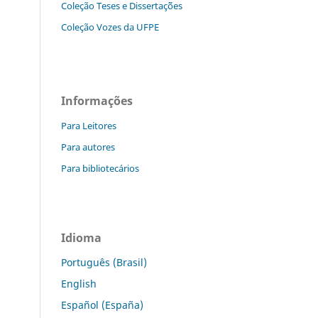
Coleção Teses e Dissertaç˜ões
Coleção Vozes da UFPE
Informações
Para Leitores
Para autores
Para bibliotecários
Idioma
Português (Brasil)
English
Español (España)