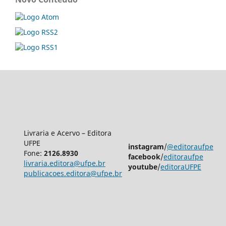
Livraria e Acervo – Editora
UFPE
instagram
/
@editoraufpe
Fone:
2126.8930
facebook
/
editoraufpe
livraria.editora@ufpe.br
youtube
/
editoraUFPE
publicacoes.editora@ufpe.br