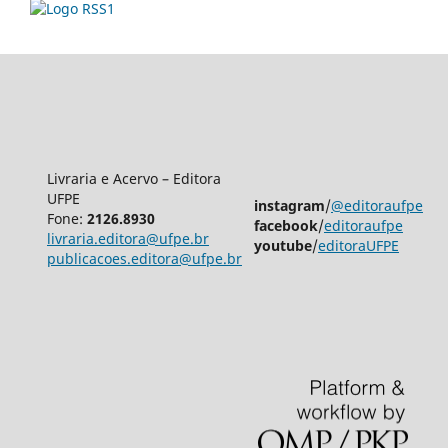
Livraria e Acervo – Editora
UFPE
instagram
/
@editoraufpe
Fone:
2126.8930
facebook
/
editoraufpe
livraria.editora@ufpe.br
youtube
/
editoraUFPE
publicacoes.editora@ufpe.br