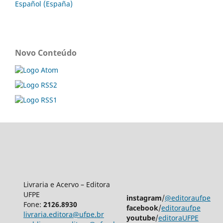
Español (España)
Novo Conteúdo
Livraria e Acervo – Editora
UFPE
instagram
/
@editoraufpe
Fone:
2126.8930
facebook
/
editoraufpe
livraria.editora@ufpe.br
youtube
/
editoraUFPE