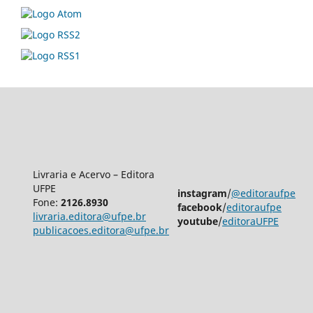
Livraria e Acervo – Editora
UFPE
instagram
/
@editoraufpe
Fone:
2126.8930
facebook
/
editoraufpe
livraria.editora@ufpe.br
youtube
/
editoraUFPE
publicacoes.editora@ufpe.br