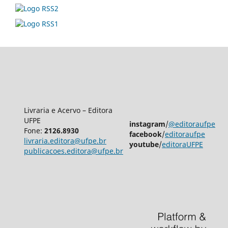
Livraria e Acervo – Editora
UFPE
instagram
/
@editoraufpe
Fone:
2126.8930
facebook
/
editoraufpe
livraria.editora@ufpe.br
youtube
/
editoraUFPE
publicacoes.editora@ufpe.br