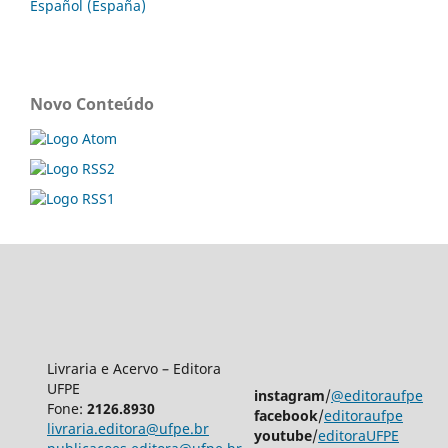
Español (España)
Novo Conteúdo
Livraria e Acervo – Editora
UFPE
instagram
/
@editoraufpe
Fone:
2126.8930
facebook
/
editoraufpe
livraria.editora@ufpe.br
youtube
/
editoraUFPE