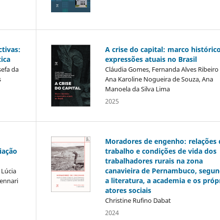
tivas:
A crise do capital: marco históric
tica
expressões atuais no Brasil
sefa da
Cláudia Gomes, Fernanda Alves Ribeiro 
s
Ana Karoline Nogueira de Souza, Ana
Manoela da Silva Lima
2025
Moradores de engenho: relações 
liação
trabalho e condições de vida dos
trabalhadores rurais na zona
canavieira de Pernambuco, segu
 Lúcia
a literatura, a academia e os próp
ennari
atores sociais
Christine Rufino Dabat
2024