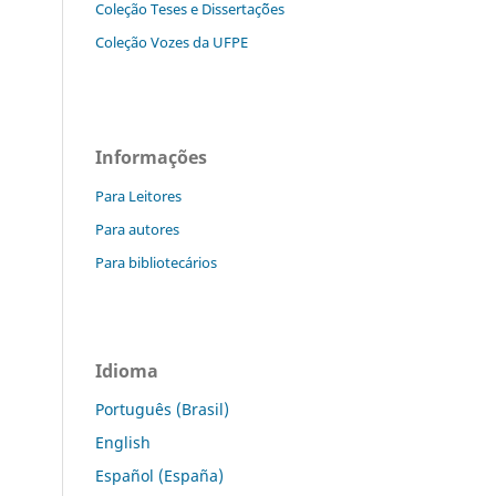
Coleção Teses e Dissertaç˜ões
Coleção Vozes da UFPE
Informações
Para Leitores
Para autores
Para bibliotecários
Idioma
Português (Brasil)
English
Español (España)