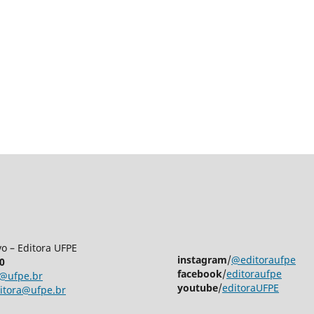
vo – Editora UFPE
instagram
/
@editoraufpe
0
facebook
/
editoraufpe
ra@ufpe.br
youtube
/
editoraUFPE
ditora@ufpe.br