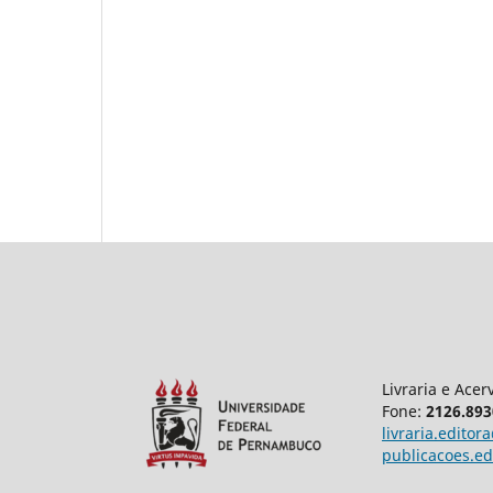
Livraria e Acer
Fone:
2126.893
livraria.edito
publicacoes.e